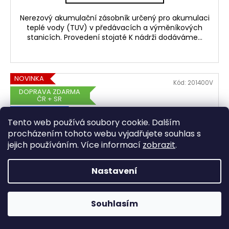
Nerezový akumulační zásobník určený pro akumulaci
teplé vody (TUV) v předávacích a výměníkových
stanicích. Provedení stojaté K nádrži dodáváme...
NOVINKA
Kód:
201400V
DOPRAVA ZDARMA
ČR + SR
ZÁRUKA 5 LET
Tento web používá soubory cookie. Dalším
procházením tohoto webu vyjadřujete souhlas s
jejich používáním. Více informací
zobrazit
.
Nastavení
Souhlasím