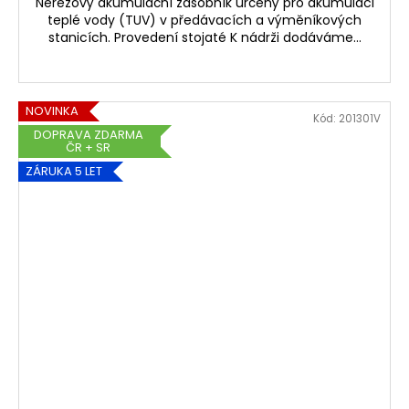
Nerezový akumulační zásobník určený pro akumulaci
teplé vody (TUV) v předávacích a výměníkových
stanicích. Provedení stojaté K nádrži dodáváme...
NOVINKA
Kód:
201301V
DOPRAVA ZDARMA
ČR + SR
ZÁRUKA 5 LET