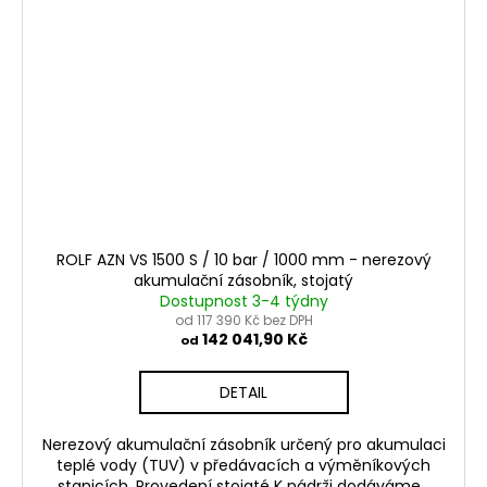
ROLF AZN VS 1500 S / 10 bar / 1000 mm - nerezový
akumulační zásobník, stojatý
Dostupnost 3-4 týdny
od 117 390 Kč bez DPH
142 041,90 Kč
od
DETAIL
Nerezový akumulační zásobník určený pro akumulaci
teplé vody (TUV) v předávacích a výměníkových
stanicích. Provedení stojaté K nádrži dodáváme...