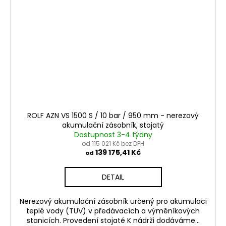
ROLF AZN VS 1500 S / 10 bar / 950 mm - nerezový
akumulační zásobník, stojatý
Dostupnost 3-4 týdny
od 115 021 Kč bez DPH
139 175,41 Kč
od
DETAIL
Nerezový akumulační zásobník určený pro akumulaci
teplé vody (TUV) v předávacích a výměníkových
stanicích. Provedení stojaté K nádrži dodáváme...