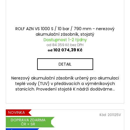
ROLF AZN VS 1000 S / 10 bar / 790 mm - nerezový
akumulační zásobník, stojatý
Dostupnost 1-2 týdny
od 84 359 Kč bez DPH
102 074,39 Kč
od
DETAIL
Nerezový akumulační zásobník určený pro akumulaci
teplé vody (TUV) v předávacích a výměníkových
stanicích. Provedení stojaté K nádrži dodáváme...
NOVINKA
Kód:
201125V
DOPRAVA ZDARMA
ČR + SR