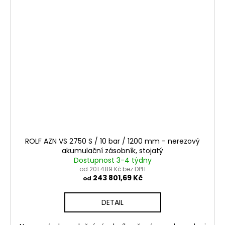
ROLF AZN VS 2750 S / 10 bar / 1200 mm - nerezový
akumulační zásobník, stojatý
Dostupnost 3-4 týdny
od 201 489 Kč bez DPH
243 801,69 Kč
od
DETAIL