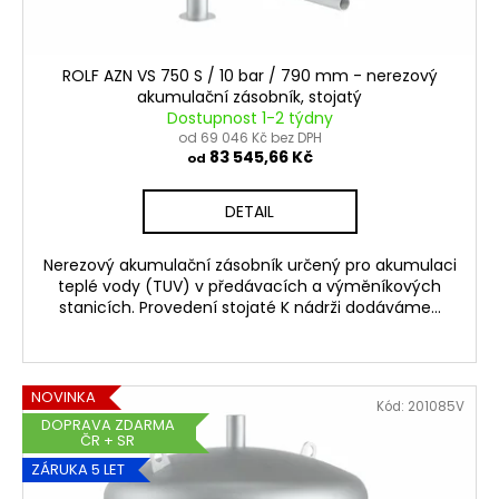
ROLF AZN VS 750 S / 10 bar / 790 mm - nerezový
akumulační zásobník, stojatý
Dostupnost 1-2 týdny
od 69 046 Kč bez DPH
83 545,66 Kč
od
DETAIL
Nerezový akumulační zásobník určený pro akumulaci
teplé vody (TUV) v předávacích a výměníkových
stanicích. Provedení stojaté K nádrži dodáváme...
NOVINKA
Kód:
201085V
DOPRAVA ZDARMA
ČR + SR
ZÁRUKA 5 LET