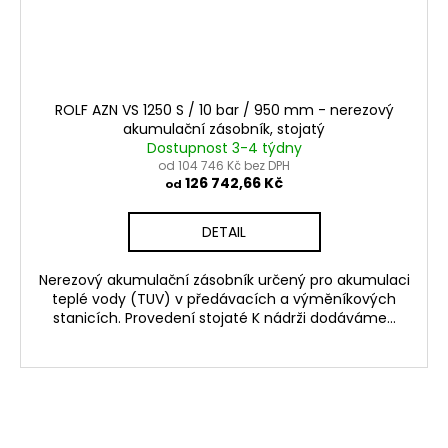
ROLF AZN VS 1250 S / 10 bar / 950 mm - nerezový
akumulační zásobník, stojatý
Dostupnost 3-4 týdny
od 104 746 Kč bez DPH
126 742,66 Kč
od
DETAIL
Nerezový akumulační zásobník určený pro akumulaci
teplé vody (TUV) v předávacích a výměníkových
stanicích. Provedení stojaté K nádrži dodáváme...