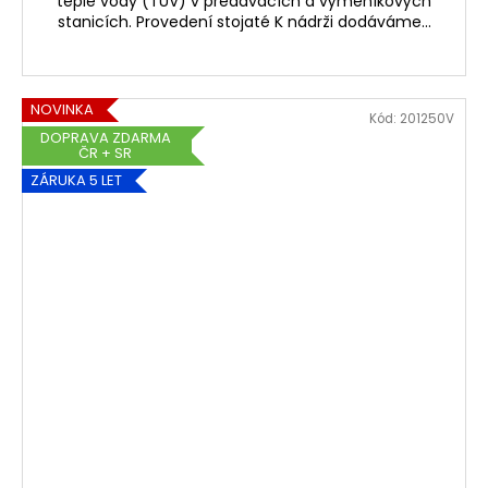
teplé vody (TUV) v předávacích a výměníkových
stanicích. Provedení stojaté K nádrži dodáváme...
NOVINKA
Kód:
201250V
DOPRAVA ZDARMA
ČR + SR
ZÁRUKA 5 LET