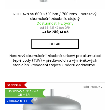
č
u
j
ROLF AZN VS 600 S / 10 bar / 700 mm - nerezový
e
akumulační zásobník, stojatý
m
Dostupnost 1-2 týdny
e
od 68 421 Kč bez DPH
82 789,41 Kč
od
DETAIL
Nerezový akumulační zásobník určený pro akumulaci
teplé vody (TUV) v předávacích a výměníkových
stanicích. Provedení stojaté K nádrži dodáváme...
NOVINKA
Kód:
201075V
DOPRAVA ZDARMA
ČR + SR
ZÁRUKA 5 LET