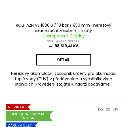
ROLF AZN VS 1000 S / 10 bar / 850 mm- nerezový
akumulační zásobník, stojatý
Dostupnost 1-2 týdny
od 81 421 Kč bez DPH
98 519,41 Kč
od
DETAIL
Nerezový akumulační zásobník určený pro akumulaci
teplé vody (TUV) v předávacích a výměníkových
stanicích. Provedení stojaté K nádrži dodáváme...
NOVINKA
Kód:
201101V
DOPRAVA ZDARMA
ČR + SR
ZÁRUKA 5 LET