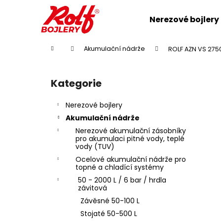
K
Přejít
na
o
Nerezové bojlery
obsah
Zpět
Zpět
š
do
do
í
Domů
Akumulační nádrže
ROLF AZN VS 2750
k
obchodu
obchodu
P
o
Kategorie
Přeskočit
s
kategorie
t
Nerezové bojlery
r
Akumulační nádrže
a
Nerezové akumulační zásobníky
n
pro akumulaci pitné vody, teplé
vody (TUV)
n
Ocelové akumulační nádrže pro
í
topné a chladící systémy
p
50 - 2000 L / 6 bar / hrdla
závitová
a
Závěsné 50-100 L
n
Stojaté 50-500 L
e