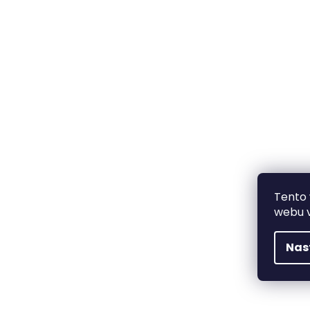
Tento 
webu v
Nas