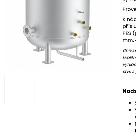
Prov
K nád
přísl
PES (
mm, o
Ohříva
kvalit
vyhláš
styk s
Nads