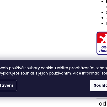
IZOLA
web používá soubory cookie. Dalším procházením tohot
yjadřujete souhlas s jejich používáním. Více informací
zo
tavení
Souhl
Zvol
vari
o