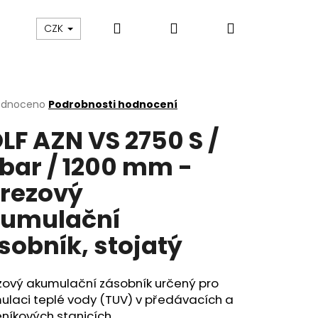
Hledat
Přihlášení
Nákupní
VÝPRODEJ
Kontakty
CZK
košík
rné
odnoceno
Podrobnosti hodnocení
cení
LF AZN VS 2750 S /
ktu
 bar / 1200 mm -
rezový
ček.
umulační
sobník, stojatý
zový akumulační zásobník určený pro
ulaci teplé vody (TUV) v předávacích a
níkových stanicích.