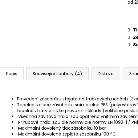
od
2
Měr
cena
Ti
Z
Sd
Popis
Související soubory (4)
Diskuze
Zna
Provedení zásobníku stojaté na trubkových nohách (3ks
Tepelná izolace zásobníku snímatelné PES (polyesterov
tepelné ztráty a nízké provozní náklady (volitelné příslu
Všechna závitová hrdla jsou opatřena vnitřním závitem
Přírubové hrdla jsou dle normy dle normy EN 1092-1 / PN
Maximální dovolený tlak zásobníku 10 bar
Maximální dovolená teplota zásobníku 100 °C