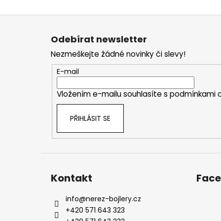
Z
á
Odebírat newsletter
p
Nezmeškejte žádné novinky či slevy!
a
t
E-mail
í
Vložením e-mailu souhlasíte s
podmínkami o
PŘIHLÁSIT SE
Kontakt
Fac
info
@
nerez-bojlery.cz
+420 571 643 323