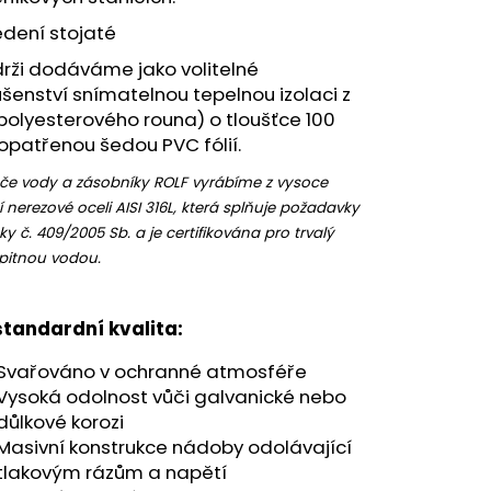
edení stojaté
rži dodáváme jako volitelné
ušenství snímatelnou tepelnou izolaci z
polyesterového rouna) o tloušťce 100
patřenou šedou PVC fólií.
če vody a zásobníky ROLF vyrábíme z vysoce
ní nerezové oceli AISI 316L, která splňuje požadavky
ky č. 409/2005 Sb. a je certifikována pro trvalý
 pitnou vodou.
tandardní kvalita:
Svařováno v ochranné atmosféře
Vysoká odolnost vůči galvanické nebo
důlkové korozi
Masivní konstrukce nádoby odolávající
tlakovým rázům a napětí