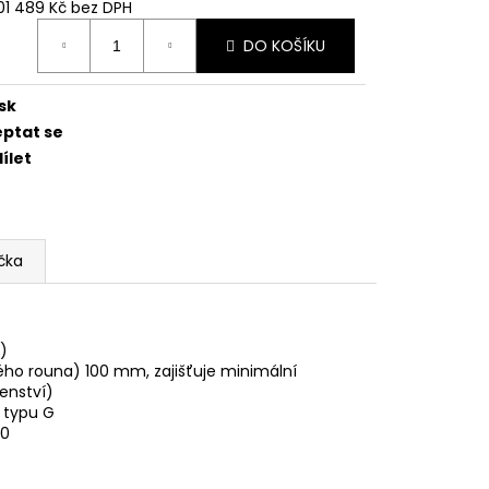
01 489 Kč
bez DPH
ná
DO KOŠÍKU
:
sk
eptat se
ílet
čka
)
ého rouna) 100 mm, zajišťuje minimální
šenství)
 typu G
10