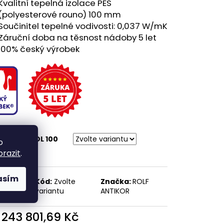
Kvalitní tepelná izolace PES
(polyesterové rouno) 100 mm
Součinitel tepelné vodivosti: 0,037 W/mK
Záruční doba na těsnost nádoby 5 let
100% český výrobek
CE ROLFIZOL 100
o
brazit
.
asím
te
Kód:
Zvolte
Značka:
ROLF
antu
variantu
ANTIKOR
d
243 801,69 Kč