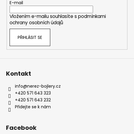
t
E-mail
í
Vložením e-mailu souhlasíte s
podmínkami
ochrany osobních údajů
PŘIHLÁSIT SE
Kontakt
info
@
nerez-bojlery.cz
+420 571 643 323
+420 571 643 232
Přidejte se k nám
Facebook