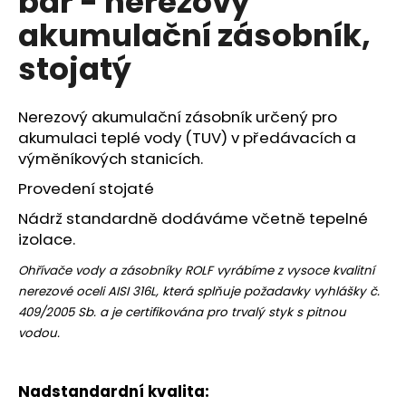
bar - nerezový
č
z
u
akumulační zásobník,
5
j
hvězdiček.
stojatý
e
m
e
Nerezový akumulační zásobník určený pro
akumulaci teplé vody (TUV) v předávacích a
výměníkových stanicích.
Provedení stojaté
Nádrž standardně dodáváme včetně tepelné
izolace.
Ohřívače vody a zásobníky ROLF vyrábíme z vysoce kvalitní
nerezové oceli AISI 316L, která splňuje požadavky vyhlášky č.
409/2005 Sb. a je certifikována pro trvalý styk s pitnou
vodou.
Nadstandardní kvalita: