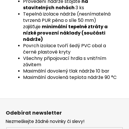
Provedení nádrže stojaté
na
stavitelných
nohách
3 ks
Tepelná izolace nádrže (nesnímatelná
tvrzená PUR pěna o síle 50 mm)
zajišťuje
minimální tepelné ztráty a
nízké provozní náklady (součásti
nádrže)
Povrch izolace tvoří šedý PVC obal a
černé plastové kryty
Všechny připojovací hrdla s vnitřním
závitem
Maximální dovolený tlak nádrže 10 bar
Maximální dovolená teplota nádrže 90 °C
Z
á
Odebírat newsletter
p
Nezmeškejte žádné novinky či slevy!
a