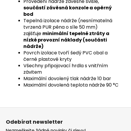
Provedení nádrže závěsné svislé,
součástí závěsná konzole a opěrný
bod
Tepelná izolace nádrže (nesnímatelná
tvrzená PUR pěna o síle 50 mm)
zajišťuje
minimální tepelné ztráty a
nízké provozní náklady (součásti
nádrže)
Povrch izolace tvoří šedý PVC obal a
černé plastové kryty
Všechny připojovací hrdla s vnitřním
závitem
Maximální dovolený tlak nádrže 10 bar
Maximální dovolená teplota nádrže 90 °C
Z
á
Odebírat newsletter
p
Nezmeškejte žádné novinky či slevy!