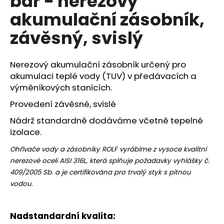
bar - nerezový
č
z
u
akumulační zásobník,
5
j
hvězdiček.
závěsný, svislý
e
m
e
Nerezový akumulační zásobník určený pro
akumulaci teplé vody (TUV) v předávacích a
výměníkových stanicích.
Provedení závěsné, svislé
Nádrž standardně dodáváme včetně tepelné
izolace.
Ohřívače vody a zásobníky ROLF vyrábíme z vysoce kvalitní
nerezové oceli AISI 316L, která splňuje požadavky vyhlášky č.
409/2005 Sb. a je certifikována pro trvalý styk s pitnou
vodou.
Nadstandardní kvalita: