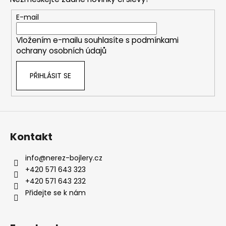
a
t
E-mail
í
Vložením e-mailu souhlasíte s
podmínkami
ochrany osobních údajů
PŘIHLÁSIT SE
Kontakt
info
@
nerez-bojlery.cz
+420 571 643 323
+420 571 643 232
Přidejte se k nám