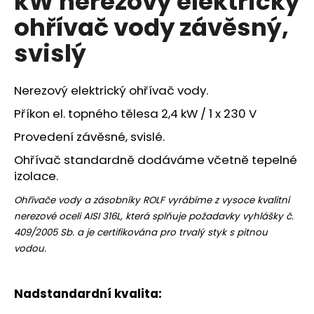
kW nerezový elektrický
č
z
u
ohřívač vody závěsný,
5
j
hvězdiček.
svislý
e
m
e
Nerezový elektrický ohřívač vody.
Příkon el. topného tělesa 2,4 kW / 1 x 230 V
Provedení závěsné, svislé.
Ohřívač standardně dodáváme včetně tepelné
izolace.
Ohřívače vody a zásobníky ROLF vyrábíme z vysoce kvalitní
nerezové oceli AISI 316L, která splňuje požadavky vyhlášky č.
409/2005 Sb. a je certifikována pro trvalý styk s pitnou
vodou.
Nadstandardní kvalita: