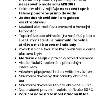
nerezového materiálu AISI 316 L
Elektrický ohřev zajišťuje
nerezové topné
těleso ponořené přímo do vody
Jednoduché ovládání a regulace
elektroohřevu
Součásti elektroohřevu provozní a havarijní
termostat
Tepelná izolace ohřívače (tvrzená PUR pěna o
síle 50 mm) zajišťuje
minimální tepelné
ztráty a nízké provozní náklady
Povrch izolace tvoří bílé PVC opláštění a černé
plastové kryty
Moderní design
a praktický vzhled ohřívače
Vizuální kulatý teploměr s přehledným
ciferníkem
Všechny připojovací hrdla s vnitřním závitem
Maximální dovolený tlak nádoby ohřívače 10
bar
Maximální dovolená teplota ohřívače 90 °C
Doporučená provozní teplota ohřívače 60 °C
Záruční doba na těsnost nádoby 10 let