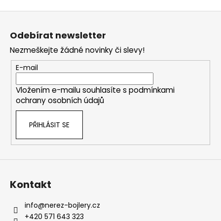
Z
á
Odebírat newsletter
p
Nezmeškejte žádné novinky či slevy!
a
t
E-mail
í
Vložením e-mailu souhlasíte s
podmínkami
ochrany osobních údajů
PŘIHLÁSIT SE
Kontakt
info
@
nerez-bojlery.cz
+420 571 643 323