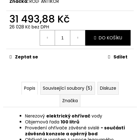
Značka:
ROLF ANTIKOR
31 493,88 Kč
26 028 Kč bez DPH
Měrná
DO KOŠÍKU
cena:
Zeptat se
Sdílet
Popis
Související soubory (5)
Diskuze
Značka
Nerezový
elektrický ohřívač
vody
Objemová řada
100 litrů
Provedení ohřívače závěsné svislé
- součástí
závěsná konzole a opěrný bod
Ohřívač je vyroben z vysoce legovaného