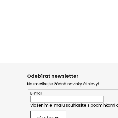
Z
á
Odebírat newsletter
p
Nezmeškejte žádné novinky či slevy!
a
t
E-mail
í
Vložením e-mailu souhlasíte s
podmínkami o