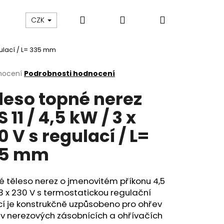
Hledat
Přihlášení
Nákupní
VÝPRODEJ
Kontakty
CZK
gulací / L= 335 mm
košík
rné
nocení
Podrobnosti hodnocení
cení
leso topné nerez
ktu
S 11 / 4,5 kW / 3 x
0 V s regulací / L=
ček.
35 mm
 těleso nerez o jmenovitém příkonu 4,5
3 x 230 V
s termostatickou regulační
cí je konstrukčně
uzpůsobeno pro ohřev
v nerezových zásobnících a ohřívačích