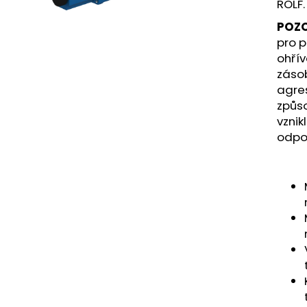
ROLF
.
POZ
pro p
ohřív
záso
agre
způso
vznik
odpo