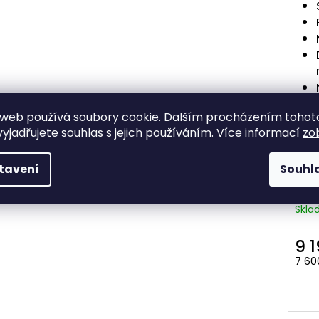
web používá soubory cookie. Dalším procházením tohot
yjadřujete souhlas s jejich používáním. Více informací
zo
tavení
Souhl
Skl
9 
7 60
Měr
cena