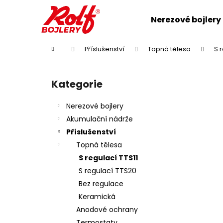
K
Přejít
na
o
Nerezové bojlery
obsah
Zpět
Zpět
š
do
do
í
Domů
Příslušenství
Topná tělesa
S 
k
obchodu
obchodu
P
o
Kategorie
Přeskočit
s
kategorie
t
Nerezové bojlery
r
Akumulační nádrže
a
Příslušenství
n
Topná tělesa
n
S regulací TTS11
í
S regulací TTS20
p
Bez regulace
a
Keramická
n
Anodové ochrany
e
Termostaty