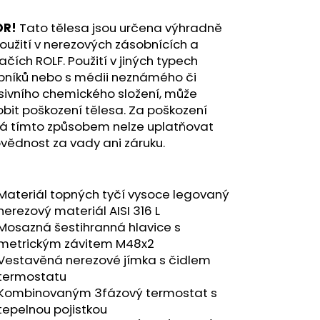
OR!
Tato tělesa jsou určena výhradně
oužití v nerezových zásobnících a
ačích ROLF. Použití v jiných typech
bníků nebo s médii neznámého či
sivního chemického složení, může
bit poškození tělesa. Za poškození
lá tímto způsobem nelze uplatňovat
vědnost za vady ani záruku.
⁠Materiál topných tyčí vysoce legovaný
nerezový materiál AISI 316 L
⁠Mosazná šestihranná hlavice s
metrickým závitem M48x2
⁠Vestavěná nerezové jímka s čidlem
termostatu
⁠Kombinovaným 3fázový termostat s
tepelnou pojistkou