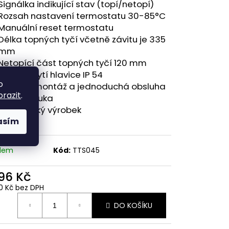
Signálka indikující stav (topí/netopí)
⁠Rozsah nastavení termostatu 30-85°C
⁠Manuální reset termostatu
⁠Délka topných tyčí včetně závitu je 335
mm
⁠Netopící část topných tyčí 120 mm
⁠Stupeň krytí hlavice IP 54
o
⁠Snadná montáž a jednoduchá obsluha
brazit
.
⁠2 roky záruka
⁠100% český výrobek
asím
adem
Kód:
TTS045
196 Kč
0 Kč bez DPH
ná
DO KOŠÍKU
: