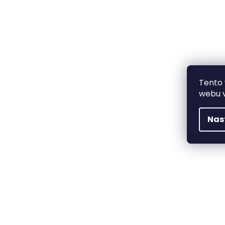
Tento 
webu v
Nas