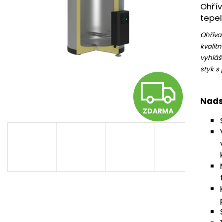
Ohří
tepel
Ohříva
kvalit
vyhláš
styk s
Z
Nads
ZDARMA
D
A
R