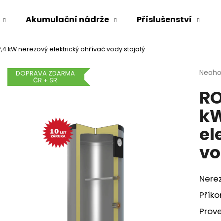
Akumulační nádrže
Příslušenství
2,4 kW nerezový elektrický ohřívač vody stojatý
Co potřebujete najít?
Průmě
Neoh
DOPRAVA ZDARMA
ČR + SR
hodno
RO
produ
HLEDAT
je
kW
0,0
z
el
5
Doporučujeme
hvězdi
vo
Nerez
Příko
Prove