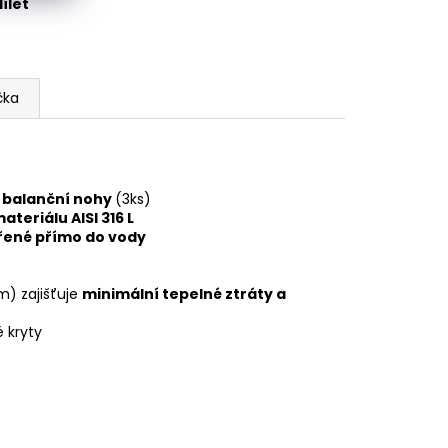
ílet
čka
é balanční nohy
(3ks)
teriálu AISI 316 L
řené přímo do vody
m) zajišťuje
minimální tepelné ztráty a
 kryty