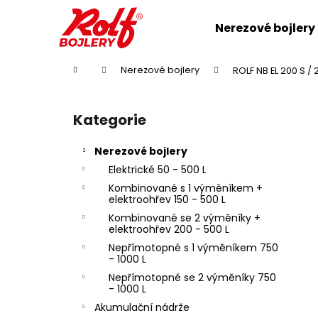
K
Přejít
na
o
Nerezové bojlery
obsah
Zpět
Zpět
š
do
do
í
Domů
Nerezové bojlery
ROLF NB EL 200 S / 
k
obchodu
obchodu
P
o
Kategorie
Přeskočit
s
kategorie
t
Nerezové bojlery
r
Elektrické 50 - 500 L
a
Kombinované s 1 výměníkem +
n
elektroohřev 150 - 500 L
n
Kombinované se 2 výměníky +
elektroohřev 200 - 500 L
í
Nepřímotopné s 1 výměníkem 750
p
- 1000 L
a
Nepřímotopné se 2 výměníky 750
- 1000 L
n
Akumulační nádrže
e