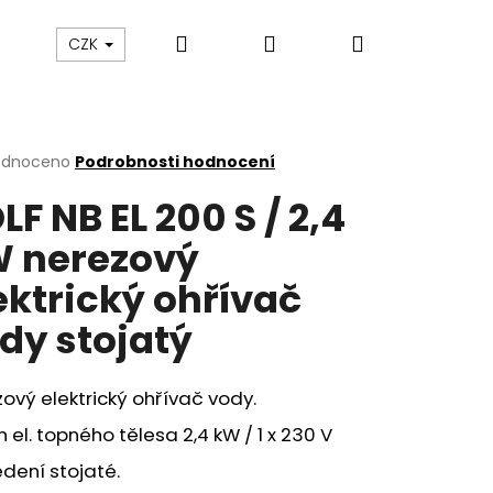
Hledat
Přihlášení
Nákupní
VÝPRODEJ
Kontakty
CZK
košík
rné
odnoceno
Podrobnosti hodnocení
cení
LF NB EL 200 S / 2,4
ktu
 nerezový
ektrický ohřívač
ček.
dy stojatý
ový elektrický ohřívač vody.
n el. topného tělesa 2,4 kW / 1 x 230 V
dení stojaté.