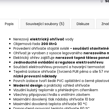
Sd
Popis
Související soubory (5)
Diskuze
Zna
Nerezový
elektrický ohřívač
vody
Objemová řada
200 litrů
Provedení ohřívače stojaté svislé
- součástí staviteln
Ohřívač je vyroben z vysoce legovaného
nerezového ma
Elektrický ohřev zajišťuje
nerezové topné těleso pono
Jednoduché ovládání a regulace elektroohřevu
Součásti elektroohřevu provozní a havarijní termostat
Tepelná izolace ohřívače (tvrzená PUR pěna o síle 57 m
nízké provozní náklady
Povrch izolace tvoří šedé PVC opláštění a černé plastové
Moderní design
a praktický vzhled ohřívače
Vizuální kulatý teploměr s přehledným ciferníkem
Všechny připojovací hrdla s vnitřním závitem
Maximální dovolený tlak nádoby ohřívače 10 bar
Maximální dovolená teplota ohřívače 90 °C
Doporučená provozní teplota ohřívače 60 °C