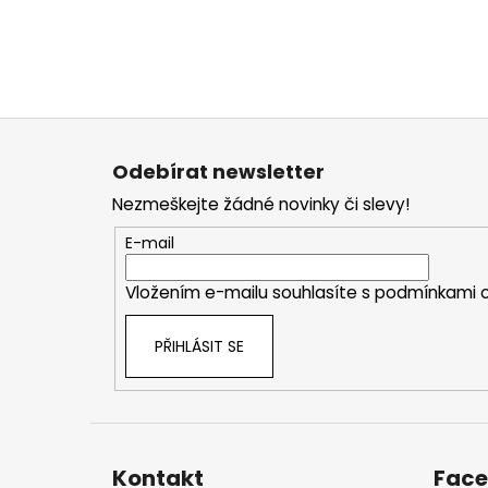
Z
á
Odebírat newsletter
p
Nezmeškejte žádné novinky či slevy!
a
t
E-mail
í
Vložením e-mailu souhlasíte s
podmínkami o
PŘIHLÁSIT SE
Kontakt
Fac