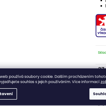
M
A
Skl
37
30 9
web používá soubory cookie. Dalším procházením tohot
Měr
yjadřujete souhlas s jejich používáním. Více informací
zo
cena
tavení
Souhl
Ti
Z