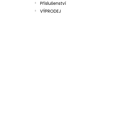
Příslušenství
l
VÝPRODEJ