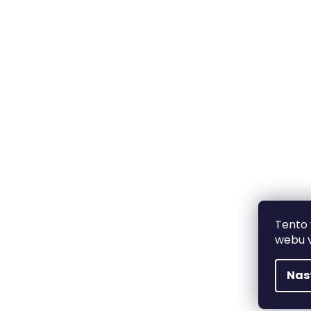
Tento 
webu v
Nas