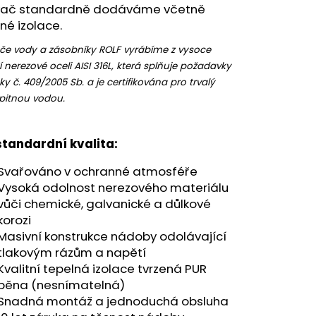
vač standardně dodáváme včetně
né izolace.
če vody a zásobníky ROLF vyrábíme z vysoce
ní nerezové oceli AISI 316L, která splňuje požadavky
ky č. 409/2005 Sb. a je certifikována pro trvalý
 pitnou vodou.
tandardní kvalita:
Svařováno v ochranné atmosféře
Vysoká odolnost nerezového materiálu
vůči chemické, galvanické a důlkové
korozi
Masivní konstrukce nádoby odolávající
tlakovým rázům a napětí
Kvalitní tepelná izolace tvrzená PUR
pěna (nesnímatelná)
Snadná montáž a jednoduchá obsluha